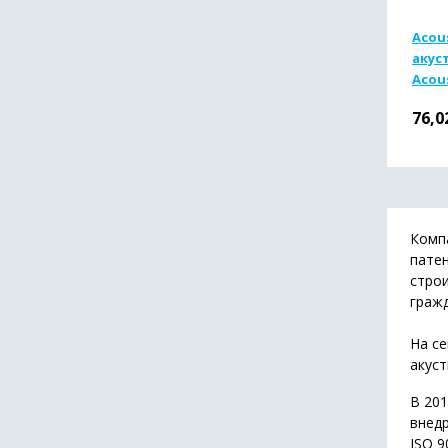
Acou
акус
Acous
(1000 
76,0
Компа
патен
строи
граж
На с
акуст
В 201
внед
ISO 9