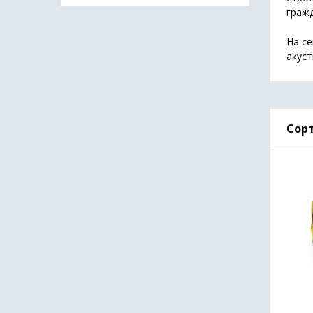
граж
На с
акуст
Сорт