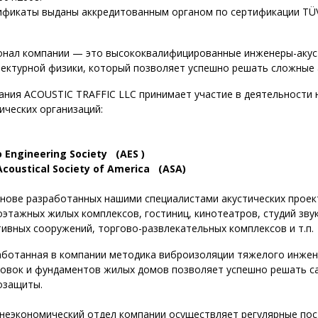
фикаты выданы аккредитованным органом по сертификации TÜV R
онал компании — это высококвалифицированные инженеры-акус
ектурной физики, который позволяет успешно решать сложные а
ания ACOUSTIC TRAFFIC LLC принимает участие в деятельности 
ических организаций:
o Engineering Society (AES )
Acoustical Society of America (АSA)
снове разработанных нашими специалистами акустических проек
этажных жилых комплексов, гостиниц, кинотеатров, студий звук
ивных сооружений, торгово-развлекательных комплексов и т.п.
аботанная в компании методика виброизоляции тяжелого инже
новок и фундаментов жилых домов позволяет успешно решать с
озащиты.
неэкономический отдел компании осуществляет регулярные пост