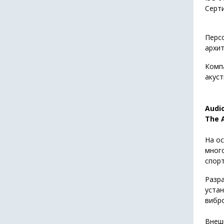
Серти
Перс
архит
Комп
акуст
Audi
The 
На о
много
спорт
Разр
уста
вибр
Внеш