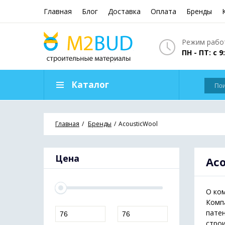
Главная
Блог
Доставка
Оплата
Бренды
Режим работ
ПН - ПТ: с 9
Каталог
Главная
Бренды
AcousticWool
Цена
Aco
О ко
Компа
патен
строи