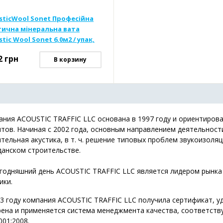
sticWool Sonet Професійна
тична мінеральна вата
tic Wool Sonet 6,0м2 / упак,
* 600 * 50)
2
грн
В корзину
ния ACOUSTIC TRAFFIC LLC основана в 1997 году и ориентирова
тов. Начиная с 2002 года, основным направлением деятельност
тельная акустика, в т. ч. решение типовых проблем звукоизол
данском строительстве.
егодняшний день ACOUSTIC TRAFFIC LLC является лидером рынка
ики.
3 году компания ACOUSTIC TRAFFIC LLC получила сертификат, у
рена и применяется система менеджмента качества, соответст
001:2008.