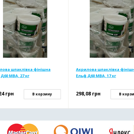
лова шпаклівка фінішна
Акрилова шпаклівка фініш
Д60 MBA, 27 кг
Ельф Д60 MBA, 17 кг
24
грн
298,08
грн
В корзину
В корз