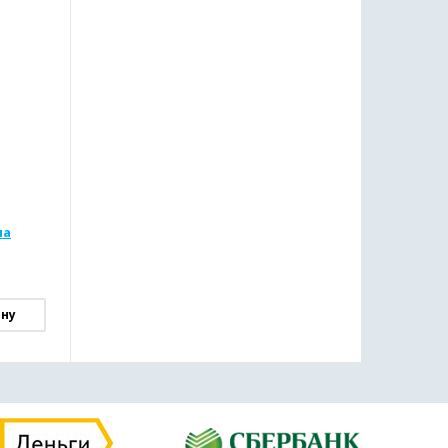
на
ину