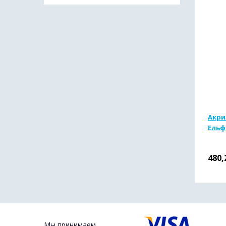
Акри
Ельф 
480,
Мы принимаем