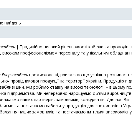
не найдены
окабель
| Традиційно високий рівень якості кабелю та проводів
, високим професіоналізмом персоналу та унікальним обладнанн
 Енергокабель
промислове підприємство що успішно розвивається
ьно- провідникової продукції на території України. Продукцію під
вабливі ціни. Ми робимо ставку на високі технології – в цьому п
ика підприємства. Ми неперервно нарощуємо об’єми виробництва
важаємо наших партнерів, замовників, конкурентів. Для нас Ви 
ляємо та постачаємо кабельну продукцію для споживачів в Укра
бажання наших замовників та постачаємо їм тільки високоякісну 