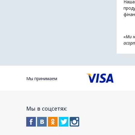
Наша 
проду
фінан
«Ми н
асорт
Мы принимаем
Мы в соцсетях: