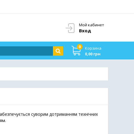
Мой кабинет
Вход
0
Корзина
0,00 грн
 забезпечується суворим дотриманням технічних
ям.