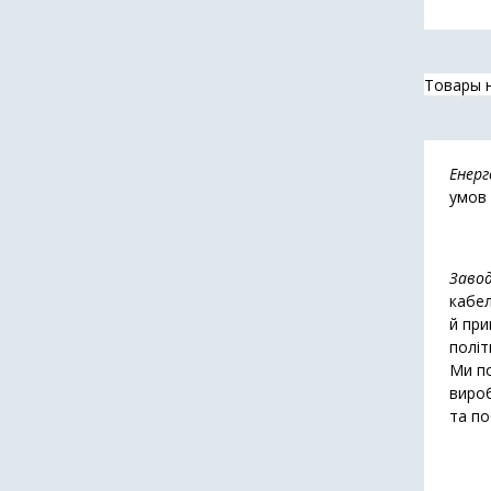
Товары 
Енерг
умов 
Завод
кабел
й при
політ
Ми по
вироб
та по