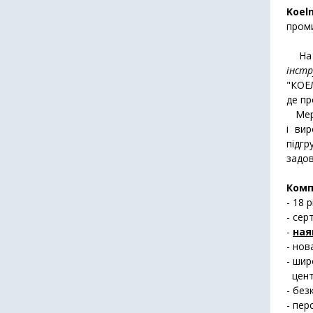
Koel
проми
На 
інстр
"КОЕЛ
де пр
Мереж
і вир
підг
задо
Комп
- 18 
- сер
-
ная
- нов
- шир
центр
- без
- пер