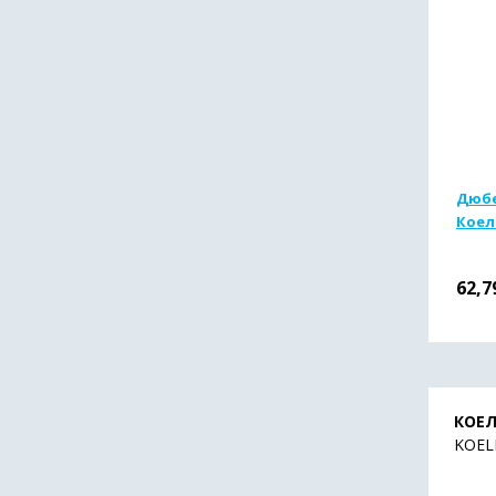
Дюбе
Коел
62,7
КОЕЛ
KOEL