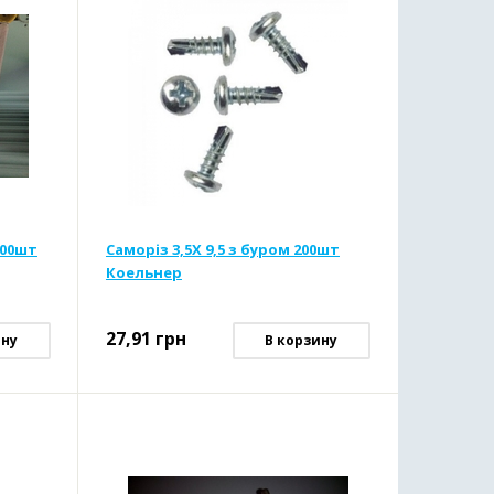
000шт
Саморіз 3,5Х 9,5 з буром 200шт
Коельнер
27,91
грн
ину
В корзину