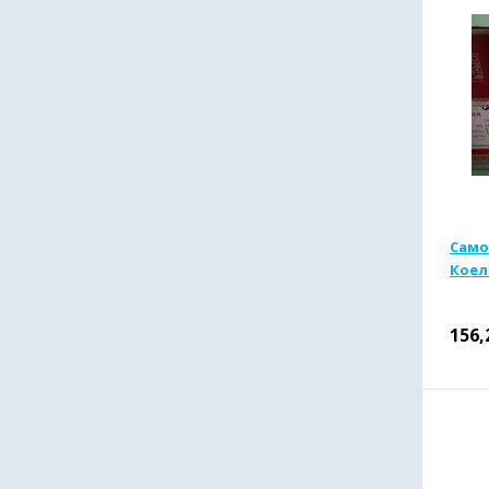
Само
Коел
156,