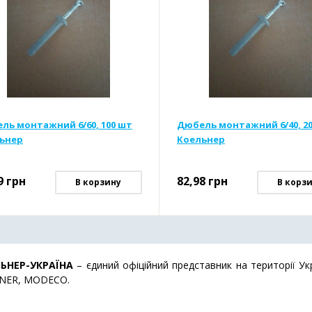
ль монтажний 6/60, 100 шт
Дюбель монтажний 6/40, 2
ьнер
Коельнер
9
грн
82,98
грн
В корзину
В корз
ЬНЕР-УКРАЇНА
– єдиний офіційний представник на території У
NER, MODECO.