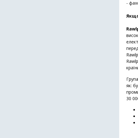
- фах
Якщо
Rawl
висок
елект
перед
Rawlp
Rawlp
країн
Група
як: б
проми
30 00