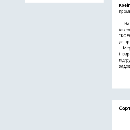
Koel
проми
На 
інстр
"КОЕЛ
де пр
Мереж
і вир
підг
задо
Сорт