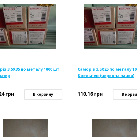
різ 3,5Х35 по металу 1000 шт
Саморіз 3,5Х25 по металу 1
ьнер
Коельнер (червона пачка)
24
грн
110,16
грн
В корзину
В корз