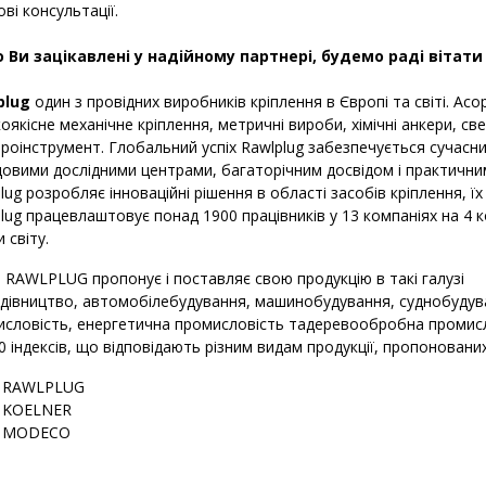
ові консультації.
 Ви зацікавлені у надійному партнері, будемо раді вітати
plug
один з провідних виробників кріплення в Європі та світі. Ас
оякісне механічне кріплення, метричні вироби, хімічні анкери, све
роінструмент. Глобальний успіх Rawlplug забезпечується суча
овими дослідними центрами, багаторічним досвідом і практични
lug розробляє інноваційні рішення в області засобів кріплення, їх
lug працевлаштовує понад 1900 працівників у 13 компаніях на 4 
и світу.
 RAWLPLUG пропонує і поставляє свою продукцію в такі галузі
удівництво, автомобілебудування, машинобудування, суднобудув
словість, енергетична промисловість тадеревообробна промисл
0 індексів, що відповідають різним видам продукції, пропонован
RAWLPLUG
KOELNER
MODECO