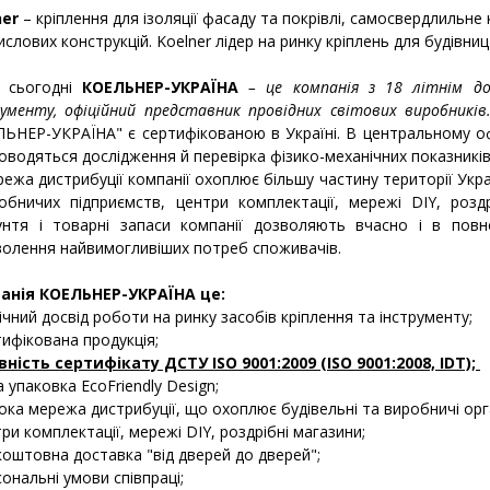
ner
– кріплення для ізоляції фасаду та покрівлі, самосвердлильне 
слових конструкцій. Koelner лідер на ринку кріплень для будівниц
сьогодні
КОЕЛЬНЕР-УКРАЇНА
– це компанія з 18 літнім до
ументу, офіційний представник провідних світових виробників
ЬНЕР-УКРАЇНА" є сертифікованою в Україні. В центральному оф
оводяться дослідження й перевірка фізико-механічних показників
а дистрибуції компанії охоплює більшу частину території Украї
обничих підприємств, центри комплектації, мережі DIY, роздр
рунтя і товарні запаси компанії дозволяють вчасно і в пов
волення найвимогливіших потреб споживачів.
анія КОЕЛЬНЕР-УКРАЇНА це:
річний досвід роботи на ринку засобів кріплення та інструменту;
тифікована продукція;
вність сертифікату ДСТУ ISO 9001:2009 (ISO 9001:2008, IDT);
а упаковка EcoFriendly Design;
ока мережа дистрибуції, що охоплює будівельні та виробничі орга
и комплектації, мережі DIY, роздрібні магазини;
коштовна доставка "від дверей до дверей";
сональні умови співпраці;