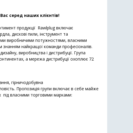
 Вас серед наших клієнтів!
ортимент продукції Rawlplug включає
рдла, дискові пили, інструмент та
сними виробничими потужностями, власними
м знанням найкращої команди професіоналів.
 дизайну, виробництва і дистрибуції. Група
континентах, а мережа дистрибуції охоплює 72
ання, гірничодобувна
овість. Пропозиція групи включає в себе майже
их під власними торговими марками: