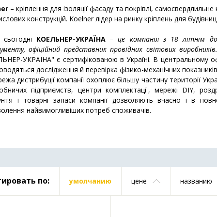
ner
– кріплення для ізоляції фасаду та покрівлі, самосвердлильне 
слових конструкцій. Koelner лідер на ринку кріплень для будівниц
сьогодні
КОЕЛЬНЕР-УКРАЇНА
– це компанія з 18 літнім до
ументу, офіційний представник провідних світових виробників
ЬНЕР-УКРАЇНА" є сертифікованою в Україні. В центральному оф
оводяться дослідження й перевірка фізико-механічних показників
а дистрибуції компанії охоплює більшу частину території Украї
обничих підприємств, центри комплектації, мережі DIY, роздр
рунтя і товарні запаси компанії дозволяють вчасно і в пов
волення найвимогливіших потреб споживачів.
ировать по:
умолчанию
цене
названию