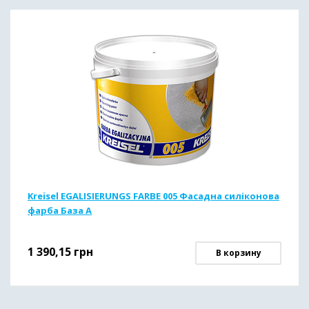
Kreisel EGALISIERUNGS FARBE 005 Фасадна силіконова
фарба База А
1 390,15
грн
В корзину