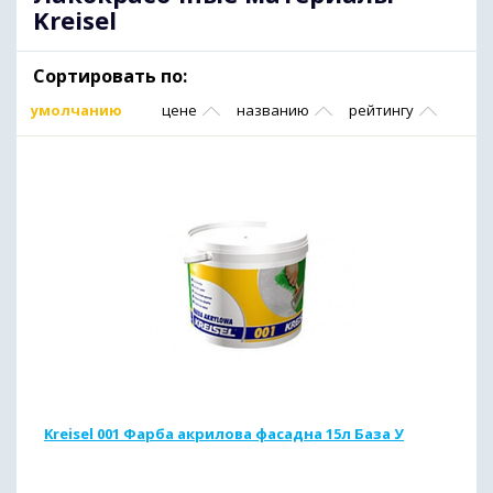
Kreisel
Сортировать по:
умолчанию
цене
названию
рейтингу
Kreisel 001 Фарба акрилова фасадна 15л База У