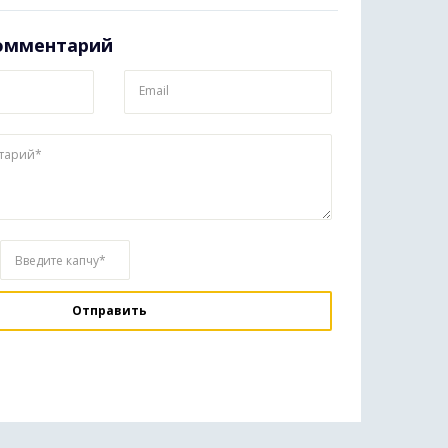
омментарий
Email
тарий*
Введите капчу*