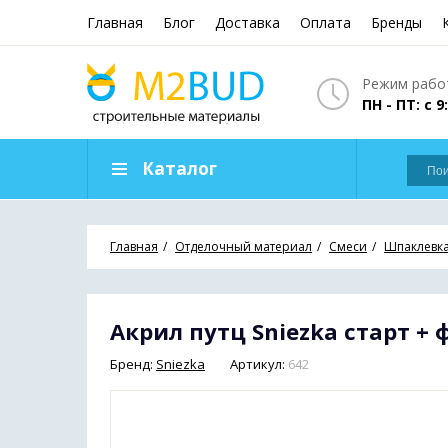
Главная
Блог
Доставка
Оплата
Бренды
Режим работ
ПН - ПТ: с 9
Каталог
Главная
Отделочный материал
Cмеси
Шпаклевк
Акрил путц Sniezka старт + фі
Бренд:
Sniezka
Артикул:
642