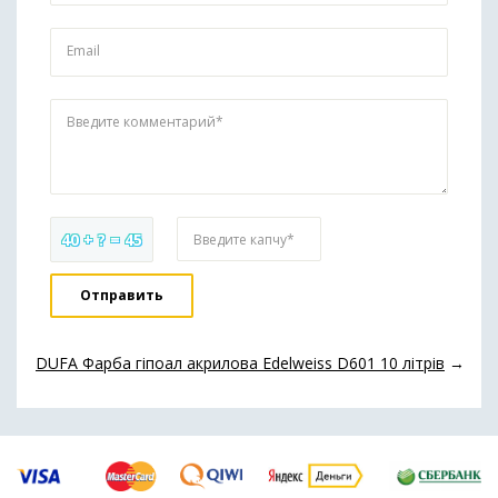
Email
Введите комментарий*
40 + ? = 45
Введите капчу*
DUFA Фарба гіпоал акрилова Edelweiss D601 10 літрів
→