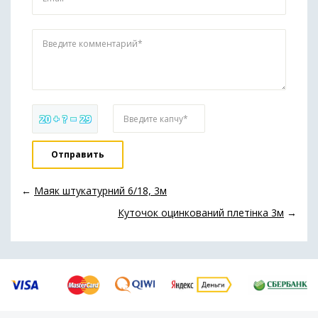
Введите комментарий*
20 + ? = 29
Введите капчу*
←
Маяк штукатурний 6/18, 3м
Куточок оцинкований плетінка 3м
→