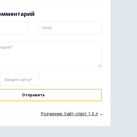
омментарий
Email
тарий*
Введите капчу*
Розчинник Уайт-спіріт 1,0 л
→