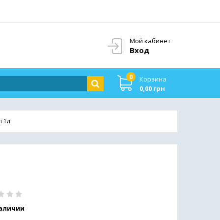
Мой кабинет
Вход
0
Корзина
0,00 грн
і 1л
наличии