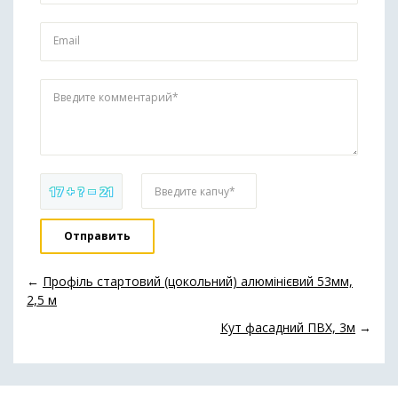
Email
Введите комментарий*
17 + ? = 21
Введите капчу*
←
Профіль стартовий (цокольний) алюмінієвий 53мм,
2,5 м
Кут фасадний ПВХ, 3м
→