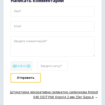
Написать комментарий
Имя*
Email
Введите комментарий*
39 + ? = 40
Введите капчу*
Штукатурка декоративна силикатно-силіконова Kreisel
040 SISITYNK Короїд 2 мм 25кг База А
→